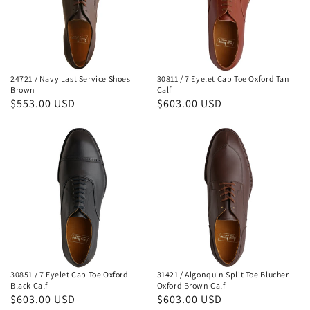
Service
Cap
Shoes
Toe
Brown
Oxford
Tan
24721 / Navy Last Service Shoes
30811 / 7 Eyelet Cap Toe Oxford Tan
Calf
Brown
Calf
通
$553.00 USD
通
$603.00 USD
常
常
30851
31421
価
価
格
格
/
/
7
Algonquin
Eyelet
Split
Cap
Toe
Toe
Blucher
Oxford
Oxford
Black
Brown
30851 / 7 Eyelet Cap Toe Oxford
31421 / Algonquin Split Toe Blucher
Calf
Calf
Black Calf
Oxford Brown Calf
通
$603.00 USD
通
$603.00 USD