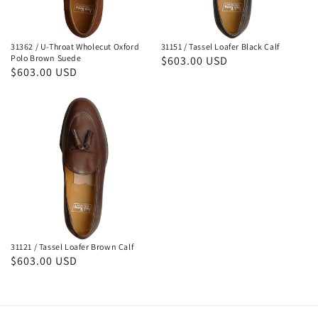
Polo
Brown
31362 / U-Throat Wholecut Oxford
31151 / Tassel Loafer Black Calf
Suede
Polo Brown Suede
通
$603.00 USD
通
$603.00 USD
常
常
価
31121
価
格
格
/
Tassel
Loafer
Brown
Calf
31121 / Tassel Loafer Brown Calf
通
$603.00 USD
常
価
格