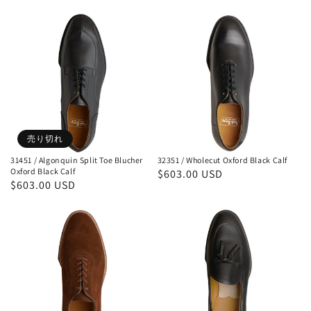
常
常
31451
32351
価
価
格
格
/
/
Algonquin
Wholecut
Split
Oxford
Toe
Black
Blucher
Calf
Oxford
売り切れ
Black
31451 / Algonquin Split Toe Blucher
32351 / Wholecut Oxford Black Calf
Calf
Oxford Black Calf
通
$603.00 USD
通
$603.00 USD
常
常
価
31362
31151
価
格
格
/
/
U-
Tassel
Throat
Loafer
Wholecut
Black
Oxford
Calf