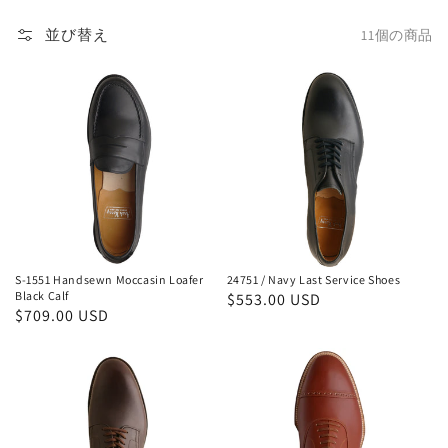
並び替え
11個の商品
S-
24751
1551
/
Handsewn
Navy
Moccasin
Last
Loafer
Service
Black
Shoes
Calf
S-1551 Handsewn Moccasin Loafer
24751 / Navy Last Service Shoes
Black Calf
通
$553.00 USD
通
$709.00 USD
常
常
価
24721
30811
価
格
格
/
/
Navy
7
Last
Eyelet