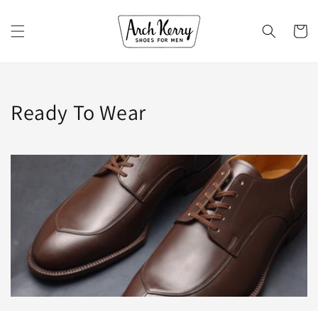
コンテ
カ
ンツに
進む
ー
ト
コ
Ready To Wear
レ
ク
シ
ョ
ン: