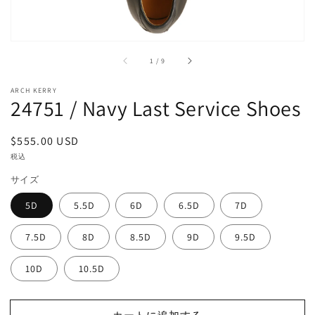
で
掲
載
さ
れ
/
1
/
9
て
い
る
ARCH KERRY
24751 / Navy Last Service Shoes
メ
デ
ィ
通
$555.00 USD
ア
1
常
税込
を
価
開
サイズ
く
格
5D
5.5D
6D
6.5D
7D
7.5D
8D
8.5D
9D
9.5D
10D
10.5D