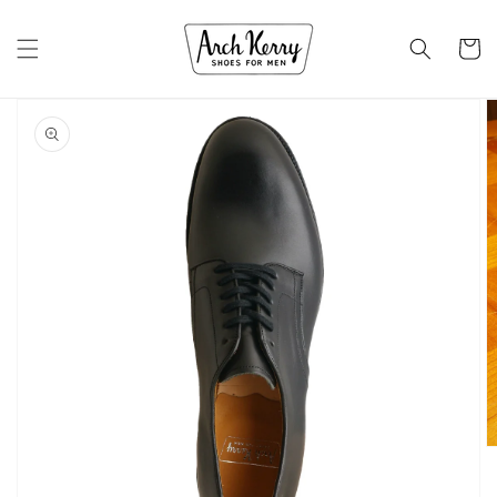
コンテ
カ
ンツに
進む
ー
ト
商品情
報にス
キップ
ギ
ャ
ラ
リ
ー
ビ
ュ
ー