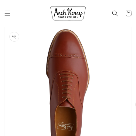
コンテ
カ
ンツに
進む
ー
ト
商品情
報にス
キップ
ギ
ャ
ラ
リ
ー
ビ
ュ
ー