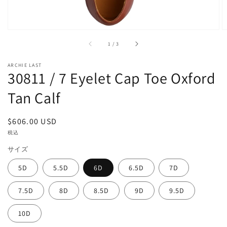
で
掲
載
さ
れ
/
1
/
3
て
い
る
ARCHIE LAST
30811 / 7 Eyelet Cap Toe Oxford
メ
デ
Tan Calf
ィ
ア
1
を
通
$606.00 USD
開
常
税込
く
価
サイズ
格
5D
5.5D
6D
6.5D
7D
7.5D
8D
8.5D
9D
9.5D
10D