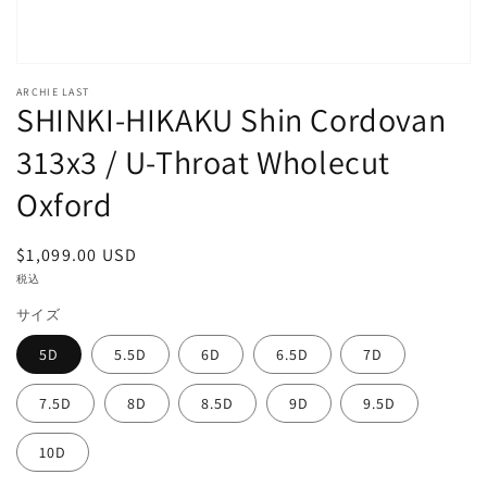
で
掲
載
さ
れ
ARCHIE LAST
て
SHINKI-HIKAKU Shin Cordovan
い
る
313x3 / U-Throat Wholecut
メ
デ
Oxford
ィ
ア
1
通
$1,099.00 USD
を
開
常
税込
く
価
サイズ
格
5D
5.5D
6D
6.5D
7D
7.5D
8D
8.5D
9D
9.5D
10D