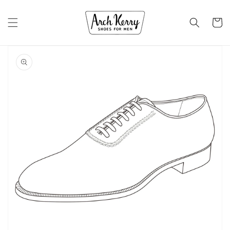
コンテ
カ
ンツに
進む
ー
ト
商品情
報にス
キップ
ギ
ャ
ラ
リ
ー
ビ
ュ
ー