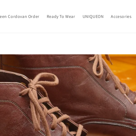
een Cordovan Order
Ready To Wear
UNIQUEON
Accesories