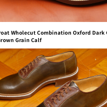
roat Wholecut Combination Oxford Dark
Brown Grain Calf